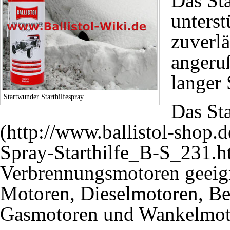
Das Sta
unterst
zuverlä
angeru
langer 
Startwunder Starthilfespray
Das
St
Verbrennungsmotoren geeign
Motoren, Dieselmotoren, Be
Gasmotoren und Wankelmot