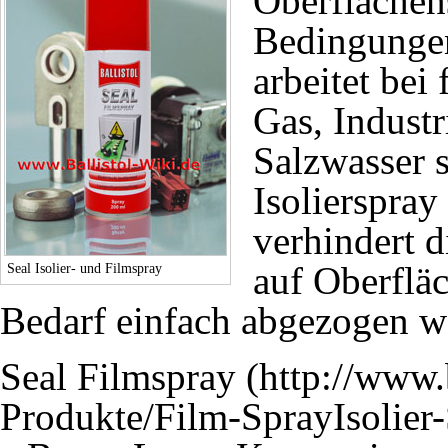
Oberflächens
Bedingungen 
arbeitet bei
Gas, Industr
Salzwasser s
Isolierspray
verhindert 
auf Oberflä
Seal Isolier- und Filmspray
Bedarf einfach abgezogen w
Seal
Filmspray