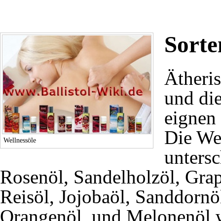
Sorte
Ätheri
und di
eignen 
Die Wel
Wellnessöle
unters
Rosenöl, Sandelholzöl, Grap
Reisöl, Jojobaöl, Sanddornö
Orangenöl, und Melonenöl w