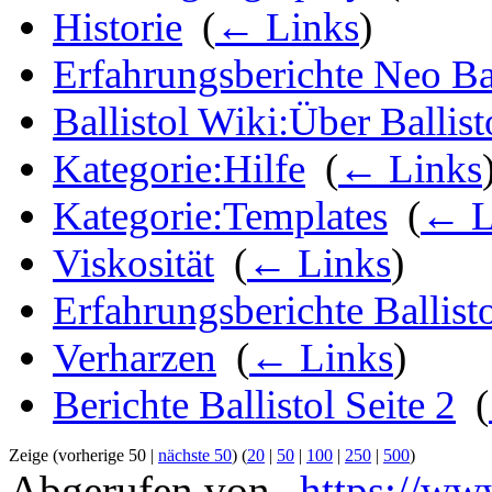
Historie
‎
(
← Links
)
Erfahrungsberichte Neo Bal
Ballistol Wiki:Über Ballist
Kategorie:Hilfe
‎
(
← Links
Kategorie:Templates
‎
(
← L
Viskosität
‎
(
← Links
)
Erfahrungsberichte Ballist
Verharzen
‎
(
← Links
)
Berichte Ballistol Seite 2
‎
(
Zeige (vorherige 50 |
nächste 50
) (
20
|
50
|
100
|
250
|
500
)
Abgerufen von „
https://ww