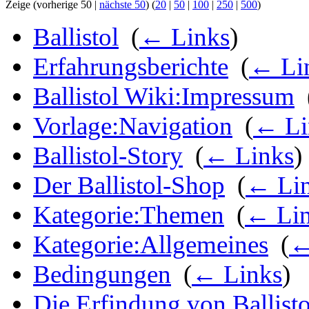
Zeige (vorherige 50 |
nächste 50
) (
20
|
50
|
100
|
250
|
500
)
Ballistol
‎
(
← Links
)
Erfahrungsberichte
‎
(
← Li
Ballistol Wiki:Impressum
‎
Vorlage:Navigation
‎
(
← Li
Ballistol-Story
‎
(
← Links
)
Der Ballistol-Shop
‎
(
← Li
Kategorie:Themen
‎
(
← Li
Kategorie:Allgemeines
‎
(
←
Bedingungen
‎
(
← Links
)
Die Erfindung von Ballisto