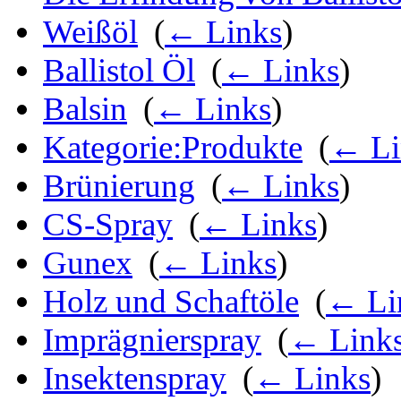
Weißöl
‎
(
← Links
)
Ballistol Öl
‎
(
← Links
)
Balsin
‎
(
← Links
)
Kategorie:Produkte
‎
(
← Li
Brünierung
‎
(
← Links
)
CS-Spray
‎
(
← Links
)
Gunex
‎
(
← Links
)
Holz und Schaftöle
‎
(
← Li
Imprägnierspray
‎
(
← Link
Insektenspray
‎
(
← Links
)