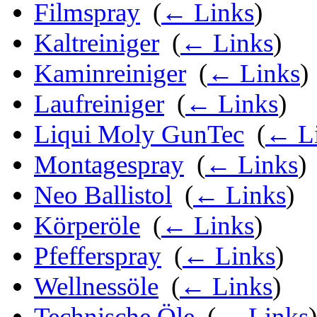
Filmspray
‎
(
← Links
)
Kaltreiniger
‎
(
← Links
)
Kaminreiniger
‎
(
← Links
)
Laufreiniger
‎
(
← Links
)
Liqui Moly GunTec
‎
(
← L
Montagespray
‎
(
← Links
)
Neo Ballistol
‎
(
← Links
)
Körperöle
‎
(
← Links
)
Pfefferspray
‎
(
← Links
)
Wellnessöle
‎
(
← Links
)
Technische Öle
‎
(
← Links
)