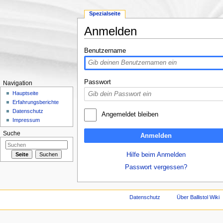
Spezialseite
Anmelden
Wechseln zu:
Navigation
,
Suche
Benutzername
Passwort
Navigation
Hauptseite
Erfahrungsberichte
Datenschutz
Angemeldet bleiben
Impressum
Suche
Anmelden
Hilfe beim Anmelden
Passwort vergessen?
Datenschutz
Über Ballistol Wiki