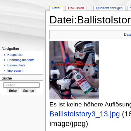
Datei
Diskussion
Quelltext anzeigen
Datei:Ballistolsto
Wechseln zu:
Navigation
,
Suche
Date
Navigation
Hauptseite
Erfahrungsberichte
Datenschutz
Impressum
Suche
Es ist keine höhere Auflösun
Ballistolstory3_13.jpg
‎
(1
image/jpeg
)