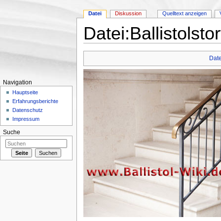
Datei
Diskussion
Quelltext anzeigen
Datei:Ballistolsto
Wechseln zu:
Navigation
,
Suche
Date
Navigation
Hauptseite
Erfahrungsberichte
Datenschutz
Impressum
Suche