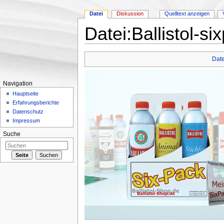
Datei
Diskussion
Quelltext anzeigen
Datei:Ballistol-si
Wechseln zu:
Navigation
,
Suche
Date
Navigation
Hauptseite
Erfahrungsberichte
Datenschutz
Impressum
Suche