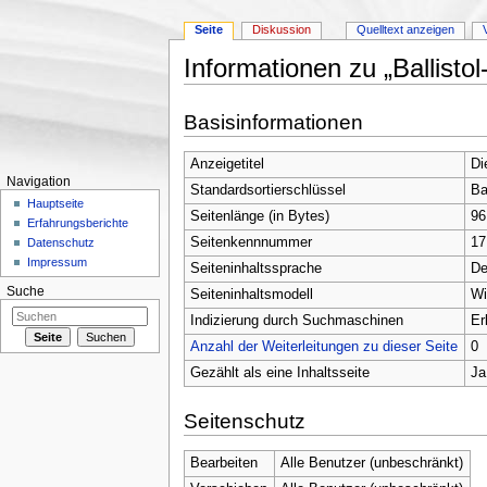
Seite
Diskussion
Quelltext anzeigen
Informationen zu „Ballistol
Wechseln zu:
Navigation
,
Suche
Basisinformationen
Anzeigetitel
Di
Navigation
Standardsortierschlüssel
Ba
Hauptseite
Seitenlänge (in Bytes)
96
Erfahrungsberichte
Seitenkennnummer
17
Datenschutz
Impressum
Seiteninhaltssprache
De
Suche
Seiteninhaltsmodell
Wi
Indizierung durch Suchmaschinen
Er
Anzahl der Weiterleitungen zu dieser Seite
0
Gezählt als eine Inhaltsseite
Ja
Seitenschutz
Bearbeiten
Alle Benutzer (unbeschränkt)